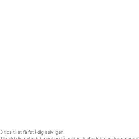
3 tips til at få fat i dig selv igen
Tilmeld dig nyhedsbrevet og få guiden. Nyhedsbrevet kommer op