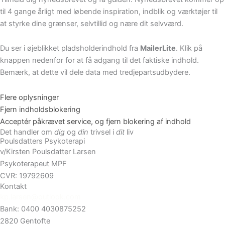
til 4 gange årligt med løbende inspiration, indblik og værktøjer til
at styrke dine grænser, selvtillid og nære dit selvværd.
Du ser i øjeblikket pladsholderindhold fra
MailerLite
. Klik på
knappen nedenfor for at få adgang til det faktiske indhold.
Bemærk, at dette vil dele data med tredjepartsudbydere.
Flere oplysninger
Fjern indholdsblokering
Acceptér påkrævet service, og fjern blokering af indhold
Det handler om
dig
og
din
trivsel i
dit
liv
Poulsdatters Psykoterapi
v/Kirsten Poulsdatter Larsen
Psykoterapeut MPF
CVR: 19792609
Kontakt
kp.larsen@outlook.com
Bank:
0400 4030875252
2820 Gentofte