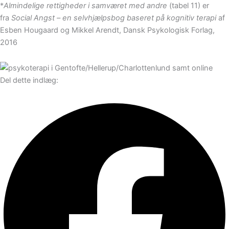
*
Almindelige rettigheder i samværet med andre
(tabel 11) er
fra
Social Angst
– en
selvhjælpsbog baseret på kognitiv terapi
af
Esben Hougaard og Mikkel Arendt, Dansk Psykologisk Forlag,
2016
Del dette indlæg: