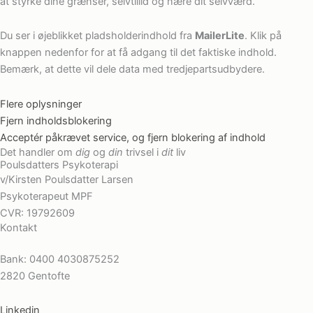
at styrke dine grænser, selvtillid og nære dit selvværd.
Du ser i øjeblikket pladsholderindhold fra
MailerLite
. Klik på
knappen nedenfor for at få adgang til det faktiske indhold.
Bemærk, at dette vil dele data med tredjepartsudbydere.
Flere oplysninger
Fjern indholdsblokering
Acceptér påkrævet service, og fjern blokering af indhold
Det handler om
dig
og
din
trivsel i
dit
liv
Poulsdatters Psykoterapi
v/Kirsten Poulsdatter Larsen
Psykoterapeut MPF
CVR: 19792609
Kontakt
kp.larsen@outlook.com
Bank:
0400 4030875252
2820 Gentofte
Linkedin