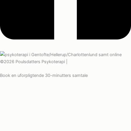
©2026 Poulsdatters Psykoterapi |
Cookies- og privatlivspolitik
Book en uforpligtende 30-minutters samtale