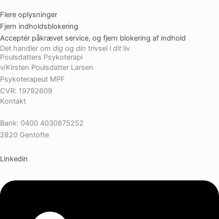
Flere oplysninger
Fjern indholdsblokering
Acceptér påkrævet service, og fjern blokering af indhold
Det handler om
dig
og
din
trivsel i
dit
liv
Poulsdatters Psykoterapi
v/Kirsten Poulsdatter Larsen
Psykoterapeut MPF
CVR: 19792609
Kontakt
kp.larsen@outlook.com
Bank:
0400 4030875252
2820 Gentofte
Linkedin