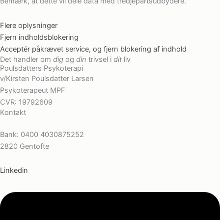
Bemærk, at dette vil dele data med tredjepartsudbydere.
Flere oplysninger
Fjern indholdsblokering
Acceptér påkrævet service, og fjern blokering af indhold
Det handler om
dig
og
din
trivsel i
dit
liv
Poulsdatters Psykoterapi
v/Kirsten Poulsdatter Larsen
Psykoterapeut MPF
CVR: 19792609
Kontakt
kp.larsen@outlook.com
Bank:
0400 4030875252
2820 Gentofte
Linkedin